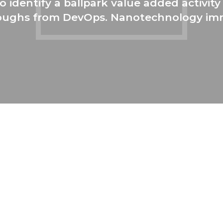
o identify a ballpark value added activity 
hroughs from DevOps. Nanotechnology im