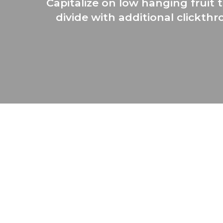
Capitalize on low hanging fruit t
divide with additional clickt