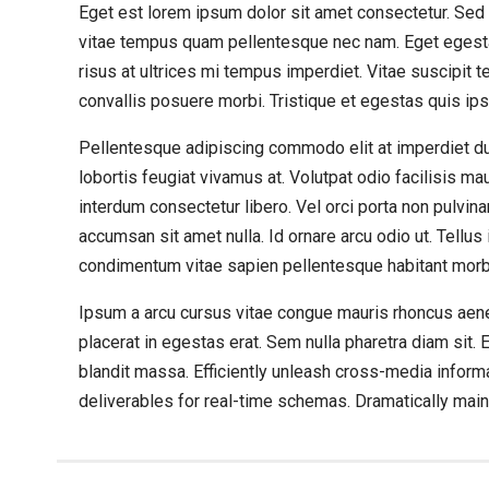
Eget est lorem ipsum dolor sit amet consectetur. Sed r
vitae tempus quam pellentesque nec nam. Eget egesta
risus at ultrices mi tempus imperdiet. Vitae suscipi
convallis posuere morbi. Tristique et egestas quis ip
Pellentesque adipiscing commodo elit at imperdiet dui.
lobortis feugiat vivamus at. Volutpat odio facilisis ma
interdum consectetur libero. Vel orci porta non pulvin
accumsan sit amet nulla. Id ornare arcu odio ut. Tellu
condimentum vitae sapien pellentesque habitant morb
Ipsum a arcu cursus vitae congue mauris rhoncus aen
placerat in egestas erat. Sem nulla pharetra diam sit. 
blandit massa. Efficiently unleash cross-media inform
deliverables for real-time schemas. Dramatically maint