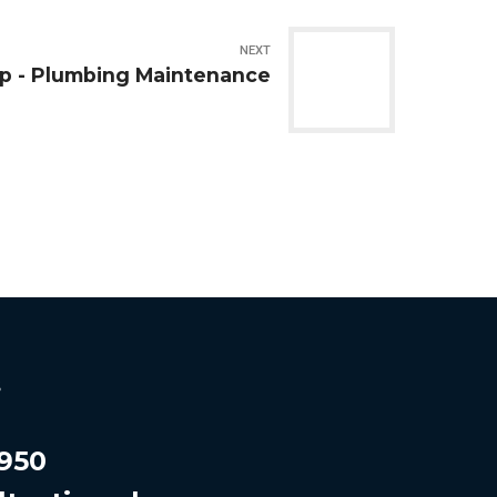
NEXT
p - Plumbing Maintenance
s
 950