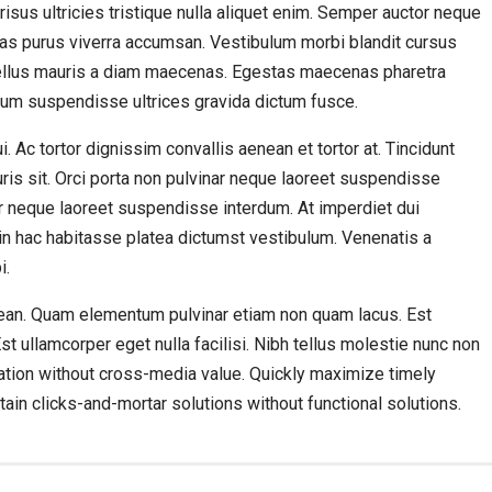
isus ultricies tristique nulla aliquet enim. Semper auctor neque
s purus viverra accumsan. Vestibulum morbi blandit cursus
t tellus mauris a diam maecenas. Egestas maecenas pharetra
sum suspendisse ultrices gravida dictum fusce.
 Ac tortor dignissim convallis aenean et tortor at. Tincidunt
uris sit. Orci porta non pulvinar neque laoreet suspendisse
ar neque laoreet suspendisse interdum. At imperdiet dui
s in hac habitasse platea dictumst vestibulum. Venenatis a
i.
ean. Quam elementum pulvinar etiam non quam lacus. Est
Est ullamcorper eget nulla facilisi. Nibh tellus molestie nunc non
ation without cross-media value. Quickly maximize timely
ain clicks-and-mortar solutions without functional solutions.