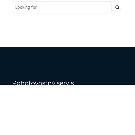
Pohotovostný servis
+421 907 130 950
kadlec@legaltesting.sk
Zásady ochrany osobných údajov